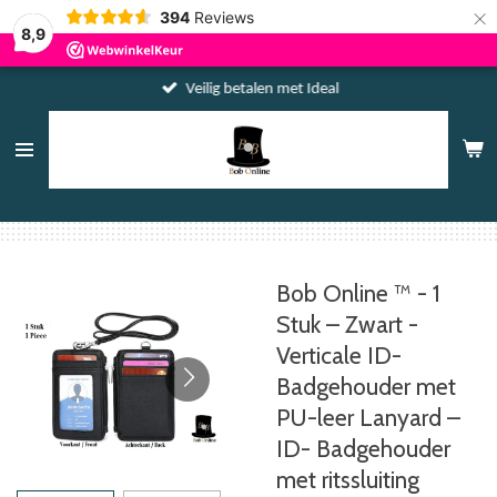
×
394
Reviews
8,9
Veilig betalen met Ideal
Bob Online ™ - 1
Stuk – Zwart -
Verticale ID-
Badgehouder met
PU-leer Lanyard –
ID- Badgehouder
met ritssluiting