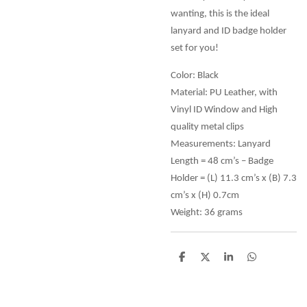
wanting, this is the ideal
lanyard and ID badge holder
set for you!
Color: Black
Material: PU Leather, with
Vinyl ID Window and High
quality metal clips
Measurements: Lanyard
Length = 48 cm’s – Badge
Holder = (L) 11.3 cm’s x (B) 7.3
cm’s x (H) 0.7cm
Weight: 36 grams
D
D
S
D
e
e
h
e
l
e
a
l
e
l
r
e
n
e
n