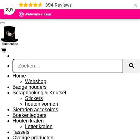
×
394
Reviews
Ga
8,9
direct
naar
de
hoofdinhoud
Home
Webshop
Badge houders
Scrapbooking & Knutsel
Stickers
houten vormen
Sieraden accesoires
Boekenleggers
Houten kralen
Letter kralen
Tassels
Overige producten