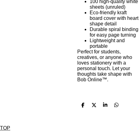
100 high-quality white
sheets (unruled)
Eco-friendly kraft
board cover with heart
shape detail
Durable spiral binding
for easy page turning
Lightweight and
portable
Perfect for students,
creatives, or anyone who
loves stationery with a
personal touch. Let your
thoughts take shape with
Bob Online™.
D
D
S
D
e
e
h
e
l
e
a
l
e
l
r
e
n
e
n
TOP
Contact Bob Online