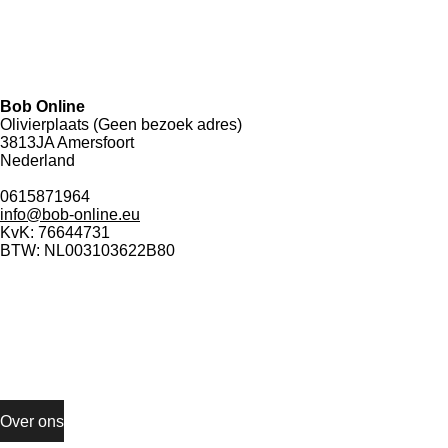
W
h
Bob Online
a
Olivierplaats (Geen bezoek adres)
t
3813JA Amersfoort
s
Nederland
A
p
0615871964
p
info@bob-online.eu
KvK: 76644731
BTW: NL003103622B80
Informatie
Over ons