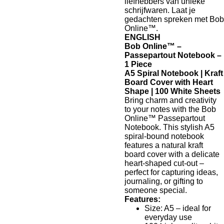
liefhebbers van unieke
schrijfwaren. Laat je
gedachten spreken met Bob
Online™.
ENGLISH
Bob Online™ –
Passepartout Notebook –
1 Piece
A5 Spiral Notebook | Kraft
Board Cover with Heart
Shape | 100 White Sheets
Bring charm and creativity
to your notes with the Bob
Online™ Passepartout
Notebook. This stylish A5
spiral-bound notebook
features a natural kraft
board cover with a delicate
heart-shaped cut-out –
perfect for capturing ideas,
journaling, or gifting to
someone special.
Features:
Size: A5 – ideal for
everyday use