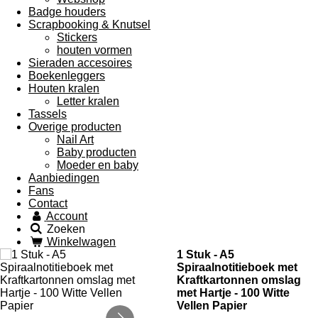
Badge houders
Scrapbooking & Knutsel
Stickers
houten vormen
Sieraden accesoires
Boekenleggers
Houten kralen
Letter kralen
Tassels
Overige producten
Nail Art
Baby producten
Moeder en baby
Aanbiedingen
Fans
Contact
Account
Zoeken
Winkelwagen
1 Stuk - A5
Spiraalnotitieboek met
Kraftkartonnen omslag
met Hartje - 100 Witte
Vellen Papier