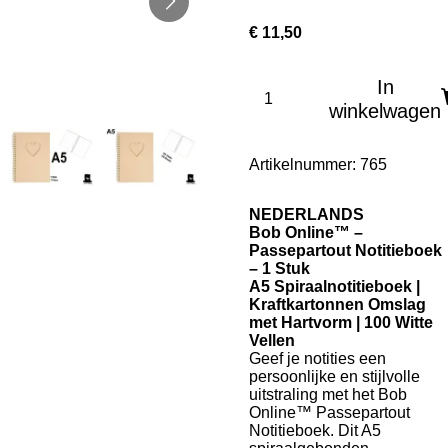
€ 11,50
In
winkelwagen
Artikelnummer:
765
NEDERLANDS
Bob Online™ –
Passepartout Notitieboek
– 1 Stuk
A5 Spiraalnotitieboek |
Kraftkartonnen Omslag
met Hartvorm | 100 Witte
Vellen
Geef je notities een
persoonlijke en stijlvolle
uitstraling met het Bob
Online™ Passepartout
Notitieboek. Dit A5