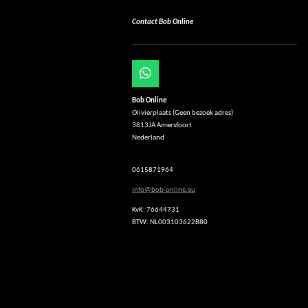
Contact Bob Online
W
h
Bob Online
a
Olivierplaats (Geen bezoek adres)
t
3813JA Amersfoort
s
Nederland
A
p
p
0615871964
info@bob-online.eu
KvK: 76644731
BTW: NL003103622B80