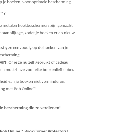
op je boeken, voor optimale bescherming.
e™?
e metalen hoekbeschermers zijn gemaakt
aan slijtage, zodat je boeken er als nieuw
estig ze eenvoudig op de hoeken van je
escherming.
bers
: Of je ze nu zelf gebruikt of cadeau
een must-have voor elke boekenliefhebber.
nheid van je boeken niet verminderen.
 nog met Bob Online™
de bescherming die ze verdienen!
h Bob Online™ Book Corner Protectors!