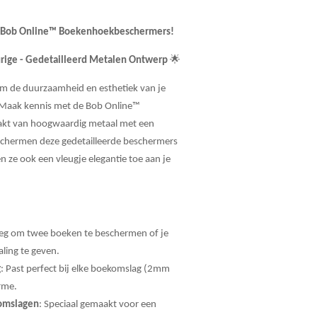
et Bob Online™ Boekenhoekbeschermers!
urige - Gedetailleerd Metalen Ontwerp
🌟
om de duurzaamheid en esthetiek van je
 Maak kennis met de Bob Online™
t van hoogwaardig metaal met een
schermen deze gedetailleerde beschermers
n ze ook een vleugje elegantie toe aan je
eg om twee boeken te beschermen of je
aling te geven.
g
: Past perfect bij elke boekomslag (2mm
rme.
omslagen
: Speciaal gemaakt voor een