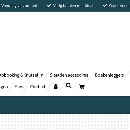
, Vandaag verzonden!
Veilig betalen met Ideal
Gratis verz
apbooking & Knutsel
Sieraden accesoires
Boekenleggers
ngen
Fans
Contact