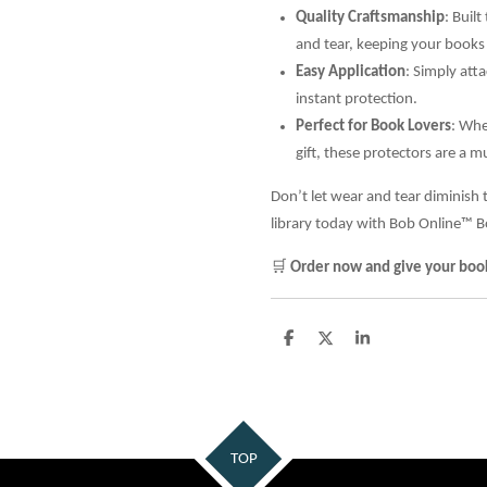
Quality Craftsmanship
: Built
and tear, keeping your books
Easy Application
: Simply att
instant protection.
Perfect for Book Lovers
: Whe
gift, these protectors are a m
Don’t let wear and tear diminish
library today with Bob Online™ B
🛒
Order now and give your book
D
D
S
e
e
h
l
e
a
e
l
r
n
e
TOP