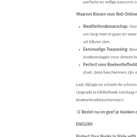
perfecte en veilige pasvorm 
Waarom Kiezen voor Bob Onlin
Kwaliteitsvakmanschap
: Onz
om lang mee te gaan en weerst
uit blijven zien.
Eenvoudige Toepassing
: Bev
boekomslagen voor directe b
Perfect voor Boekenliefheb
doet, deze beschermers zijn 
Laat slijtage en schade de schoo
Upgrade je bibliotheek vandaag
Boekenhoekbeschermers!
🛒
Bestel nu en geef je boeken 
ENGLISH
Protect Your Books in Style wit