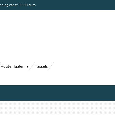
ending vanaf 30.00 euro
Houten kralen
Tassels